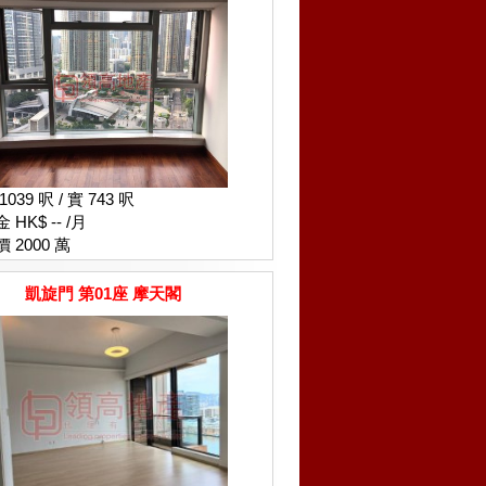
1039 呎 / 實 743 呎
 HK$ -- /月
 2000 萬
凱旋門 第01座 摩天閣