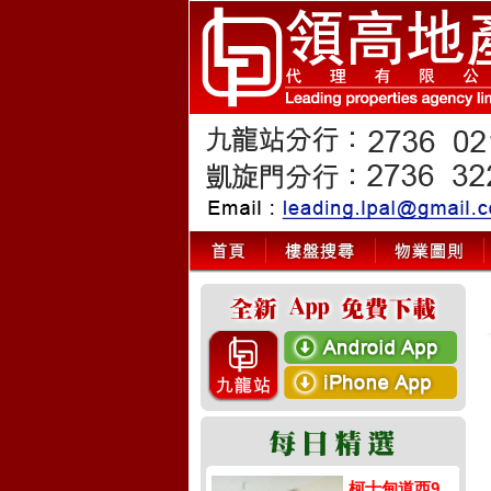
柯士甸道西9