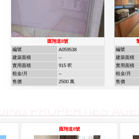
匯翔道8號
編號
編號
A059538
建築面積
建築面積
--
實用面積
915 呎
實用面積
租金/月
租金/月
--
售價
2500 萬
售價
匯翔道8號