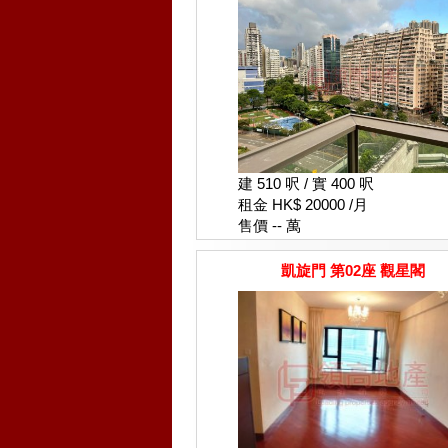
建 510 呎 / 實 400 呎
租金 HK$ 20000 /月
售價 -- 萬
凱旋門 第02座 觀星閣