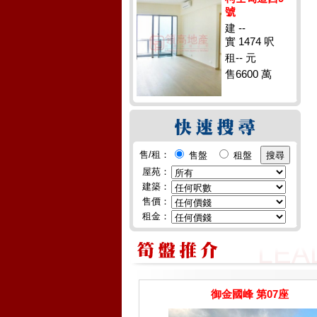
號
建 --
實 1474 呎
租-- 元
售6600 萬
售/租：
售盤
租盤
屋苑：
建築：
售價：
租金：
御金國峰 第07座