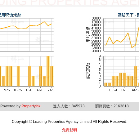
Powered by
Property.hk
進入人數：845973
瀏覽頁數：2163818
Copyright © Leading Properties Agency Limited All Rights Reserved.
免責聲明