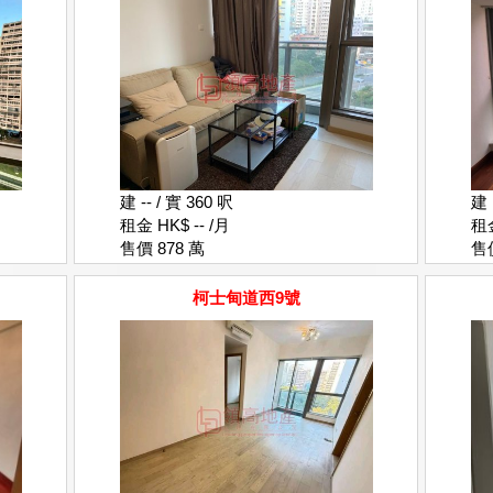
建 -- / 實 360 呎
建 
租金 HK$ -- /月
租金
售價 878 萬
售價
柯士甸道西9號