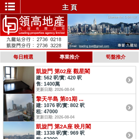
主 頁
每日精選
專業推介
筍盤推介
凱旋門 第02座 觀星閣
建: 562 呎/實: 420 呎
售: 1400萬
更新日期: 2026-08-04
擎天半島 第01期 ...
建: 1076 呎/實: 802 呎
租: 47000
更新日期: 2026-08-04
凱旋門 第2A座 映月閣
建: 1338 呎/實: 969 呎