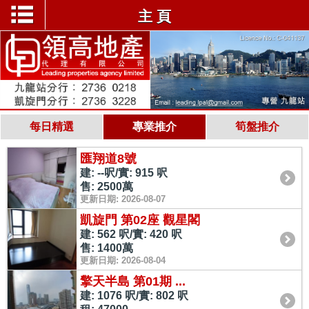
主 頁
每日精選
專業推介
筍盤推介
匯翔道8號
建: --呎/實: 915 呎
售: 2500萬
更新日期: 2026-08-07
凱旋門 第02座 觀星閣
建: 562 呎/實: 420 呎
售: 1400萬
更新日期: 2026-08-04
擎天半島 第01期 ...
建: 1076 呎/實: 802 呎