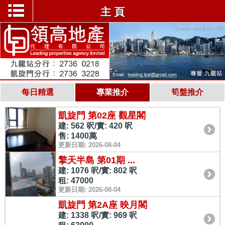
主 頁
每日精選
專業推介
筍盤推介
凱旋門 第02座 觀星閣
建: 562 呎/實: 420 呎
售: 1400萬
更新日期: 2026-08-04
擎天半島 第01期 ...
建: 1076 呎/實: 802 呎
租: 47000
更新日期: 2026-08-04
凱旋門 第2A座 映月閣
建: 1338 呎/實: 969 呎