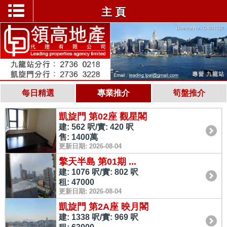
主 頁
每日精選
專業推介
筍盤推介
凱旋門 第02座 觀星閣
建: 562 呎/實: 420 呎
售: 1400萬
更新日期: 2026-08-04
擎天半島 第01期 ...
建: 1076 呎/實: 802 呎
租: 47000
更新日期: 2026-08-04
凱旋門 第2A座 映月閣
建: 1338 呎/實: 969 呎