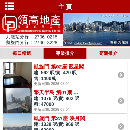
主 頁
每日精選
專業推介
筍盤推介
凱旋門 第02座 觀星閣
建: 562 呎/實: 420 呎
售: 1400萬
更新日期: 2026-08-04
擎天半島 第01期 ...
建: 1076 呎/實: 802 呎
租: 47000
更新日期: 2026-08-04
凱旋門 第2A座 映月閣
建: 1338 呎/實: 969 呎