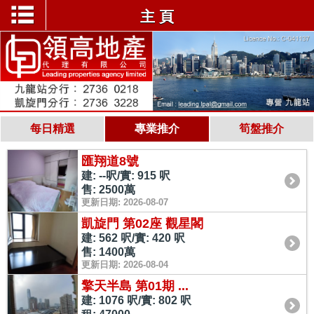
主 頁
每日精選
專業推介
筍盤推介
匯翔道8號
建: --呎/實: 915 呎
售: 2500萬
更新日期: 2026-08-07
凱旋門 第02座 觀星閣
建: 562 呎/實: 420 呎
售: 1400萬
更新日期: 2026-08-04
擎天半島 第01期 ...
建: 1076 呎/實: 802 呎