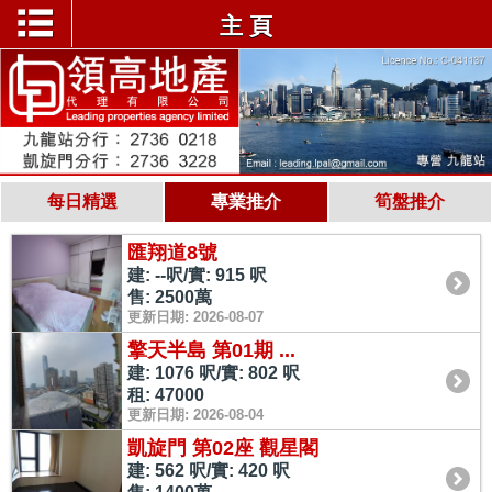
主 頁
每日精選
專業推介
筍盤推介
匯翔道8號
建: --呎/實: 915 呎
售: 2500萬
更新日期: 2026-08-07
擎天半島 第01期 ...
建: 1076 呎/實: 802 呎
租: 47000
更新日期: 2026-08-04
凱旋門 第02座 觀星閣
建: 562 呎/實: 420 呎