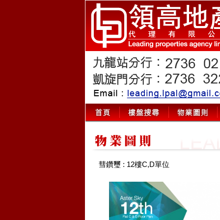
彗鑽璽 : 12樓C,D單位