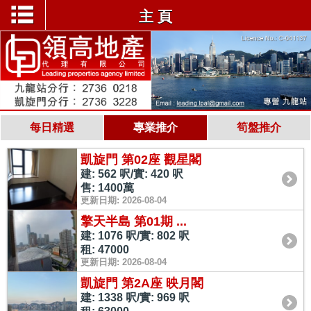
主 頁
每日精選
專業推介
筍盤推介
凱旋門 第02座 觀星閣
建: 562 呎/實: 420 呎
售: 1400萬
更新日期: 2026-08-04
擎天半島 第01期 ...
建: 1076 呎/實: 802 呎
租: 47000
更新日期: 2026-08-04
凱旋門 第2A座 映月閣
建: 1338 呎/實: 969 呎