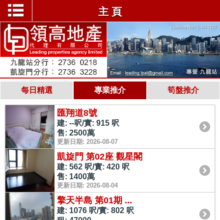
主 頁
每日精選
專業推介
筍盤推介
匯翔道8號
建: --呎/實: 915 呎
售: 2500萬
更新日期: 2026-08-07
凱旋門 第02座 觀星閣
建: 562 呎/實: 420 呎
售: 1400萬
更新日期: 2026-08-04
擎天半島 第01期 ...
建: 1076 呎/實: 802 呎