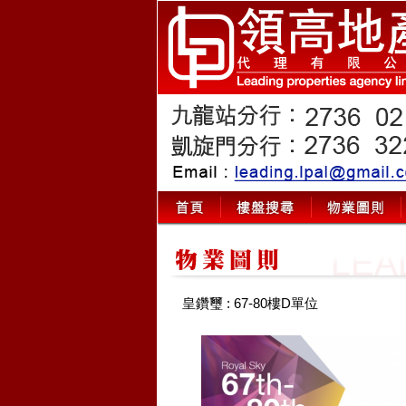
皇鑽璽 : 67-80樓D單位