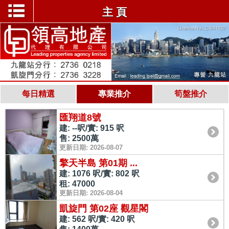
主 頁
每日精選
專業推介
筍盤推介
匯翔道8號
建: --呎/實: 915 呎
售: 2500萬
更新日期: 2026-08-07
擎天半島 第01期 ...
建: 1076 呎/實: 802 呎
租: 47000
更新日期: 2026-08-04
凱旋門 第02座 觀星閣
建: 562 呎/實: 420 呎